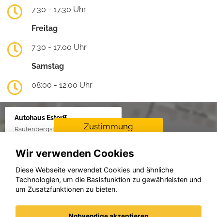
7.30 - 17.30 Uhr
Freitag
7.30 - 17.00 Uhr
Samstag
08:00 - 12:00 Uhr
Autohaus Estorff
Zustimmung
Rautenbergstraße 38, 24306 Plön
erforderlich
Wir verwenden Cookies
Für die Aktivierung der
Karten- und
Diese Webseite verwendet Cookies und ähnliche
Navigationsdienste ist Ihre
Technologien, um die Basisfunktion zu gewährleisten und
Zustimmung zu den
um Zusatzfunktionen zu bieten.
Datenschutzrichtlinien vom
Drittanbieter Google LLC
erforderlich.
Notwendige akzeptieren