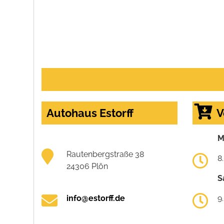
Autohaus Estorff
V
M
Rautenbergstraße 38
8
24306 Plön
S
info@estorff.de
9