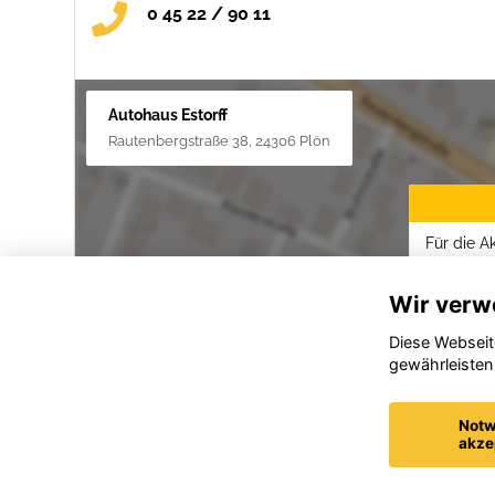
0 45 22 / 90 11
Autohaus Estorff
Rautenbergstraße 38, 24306 Plön
Für die A
Datenschu
Wir verw
Diese Webseit
gewährleisten
Notw
akze
Datenschutz
Impressum / AGBs