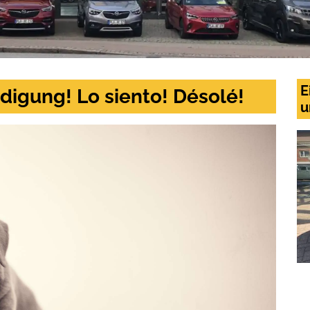
E
digung! Lo siento! Désolé!
u