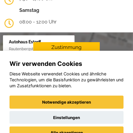
Samstag
08:00 - 12:00 Uhr
Autohaus Estorff
Zustimmung
Rautenbergstraße 38, 24306 Plön
erforderlich
Wir verwenden Cookies
Für die Aktivierung der
Karten- und
Diese Webseite verwendet Cookies und ähnliche
Navigationsdienste ist Ihre
Technologien, um die Basisfunktion zu gewährleisten und
Zustimmung zu den
um Zusatzfunktionen zu bieten.
Datenschutzrichtlinien vom
Drittanbieter Google LLC
erforderlich.
Notwendige akzeptieren
Zustimmen und
aktivieren
Einstellungen
Alle akzeptieren