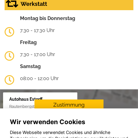
Werkstatt
Montag bis Donnerstag
7.30 - 17.30 Uhr
Freitag
7.30 - 17.00 Uhr
Samstag
08:00 - 12:00 Uhr
Autohaus Estorff
Zustimmung
Rautenbergstraße 38, 24306 Plön
erforderlich
Wir verwenden Cookies
Für die Aktivierung der
Karten- und
Diese Webseite verwendet Cookies und ähnliche
Navigationsdienste ist Ihre