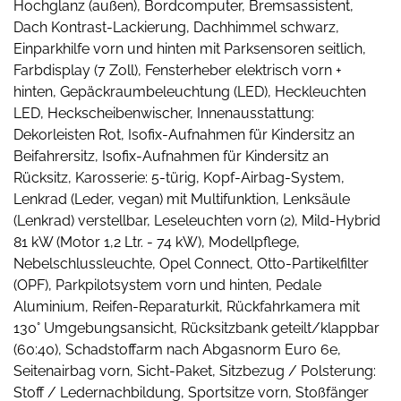
Hochglanz (außen), Bordcomputer, Bremsassistent,
Dach Kontrast-Lackierung, Dachhimmel schwarz,
Einparkhilfe vorn und hinten mit Parksensoren seitlich,
Farbdisplay (7 Zoll), Fensterheber elektrisch vorn +
hinten, Gepäckraumbeleuchtung (LED), Heckleuchten
LED, Heckscheibenwischer, Innenausstattung:
Dekorleisten Rot, Isofix-Aufnahmen für Kindersitz an
Beifahrersitz, Isofix-Aufnahmen für Kindersitz an
Rücksitz, Karosserie: 5-türig, Kopf-Airbag-System,
Lenkrad (Leder, vegan) mit Multifunktion, Lenksäule
(Lenkrad) verstellbar, Leseleuchten vorn (2), Mild-Hybrid
81 kW (Motor 1,2 Ltr. - 74 kW), Modellpflege,
Nebelschlussleuchte, Opel Connect, Otto-Partikelfilter
(OPF), Parkpilotsystem vorn und hinten, Pedale
Aluminium, Reifen-Reparaturkit, Rückfahrkamera mit
130° Umgebungsansicht, Rücksitzbank geteilt/klappbar
(60:40), Schadstoffarm nach Abgasnorm Euro 6e,
Seitenairbag vorn, Sicht-Paket, Sitzbezug / Polsterung:
Stoff / Ledernachbildung, Sportsitze vorn, Stoßfänger