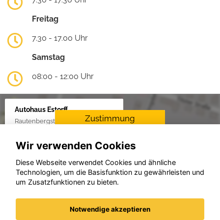
Freitag
7.30 - 17.00 Uhr
Samstag
08:00 - 12:00 Uhr
Autohaus Estorff
Zustimmung
Rautenbergstraße 38, 24306 Plön
erforderlich
Wir verwenden Cookies
Für die Aktivierung der
Karten- und
Diese Webseite verwendet Cookies und ähnliche
Navigationsdienste ist Ihre
Technologien, um die Basisfunktion zu gewährleisten und
Zustimmung zu den
um Zusatzfunktionen zu bieten.
Datenschutzrichtlinien vom
Drittanbieter Google LLC
erforderlich.
Notwendige akzeptieren