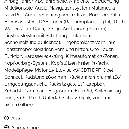
Airbag Fahrer-/Beifahrerseite, Ambiente-Beleuchtung
Mittelkonsole, Audio-Navigationssystem Multimedia
Navi Pro, Audiobedienung am Lenkrad, Bordcomputer,
Bremsassistent, DAB-Tuner (Radioempfang digital), Dach
Wagenfarbe, Dach, Design-Ausführung (Chrom),
Einstiegsleisten mit Schriftzug, Elektrische
Schnellheizung (Quickheat), Ergonomiesitz vorn links,
Fensterheber elektrisch vorn und hinten, One-Touch-
Funktion, Karosserie: 5-türig, Klimaautomatik 2-Zonen,
Kopf-Airbag-System, Kopfstützen hinten (3-fach),
Modellpflege, Motor 1,5 Ltr. - 88 kW CDTI DPF, Opel
Connect, Radstand 2604 mm, Rückfahrkamera mit 180°
Umgebungsansicht, Rücksitz geteilt / klappbar,
Schadstoffarm nach Abgasnorm Euro 6d, Seitenairbag
vorn, Sicht-Paket, Unterfahrschutz-Optik, vorn und
hinten (Silber)
ABS
Alarmanlage