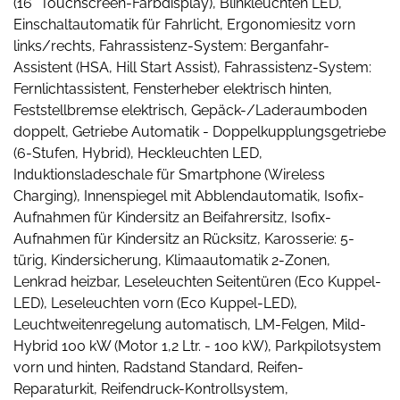
(16" Touchscreen-Farbdisplay), Blinkleuchten LED,
Einschaltautomatik für Fahrlicht, Ergonomiesitz vorn
links/rechts, Fahrassistenz-System: Berganfahr-
Assistent (HSA, Hill Start Assist), Fahrassistenz-System:
Fernlichtassistent, Fensterheber elektrisch hinten,
Feststellbremse elektrisch, Gepäck-/Laderaumboden
doppelt, Getriebe Automatik - Doppelkupplungsgetriebe
(6-Stufen, Hybrid), Heckleuchten LED,
Induktionsladeschale für Smartphone (Wireless
Charging), Innenspiegel mit Abblendautomatik, Isofix-
Aufnahmen für Kindersitz an Beifahrersitz, Isofix-
Aufnahmen für Kindersitz an Rücksitz, Karosserie: 5-
türig, Kindersicherung, Klimaautomatik 2-Zonen,
Lenkrad heizbar, Leseleuchten Seitentüren (Eco Kuppel-
LED), Leseleuchten vorn (Eco Kuppel-LED),
Leuchtweitenregelung automatisch, LM-Felgen, Mild-
Hybrid 100 kW (Motor 1,2 Ltr. - 100 kW), Parkpilotsystem
vorn und hinten, Radstand Standard, Reifen-
Reparaturkit, Reifendruck-Kontrollsystem,