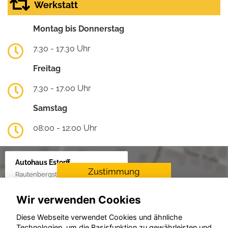
Werkstatt
Montag bis Donnerstag
7.30 - 17.30 Uhr
Freitag
7.30 - 17.00 Uhr
Samstag
08:00 - 12:00 Uhr
Autohaus Estorff
Zustimmung
Rautenbergstraße 38, 24306 Plön
erforderlich
Wir verwenden Cookies
Für die Aktivierung der
Karten- und
Diese Webseite verwendet Cookies und ähnliche
Navigationsdienste ist Ihre
Technologien, um die Basisfunktion zu gewährleisten und