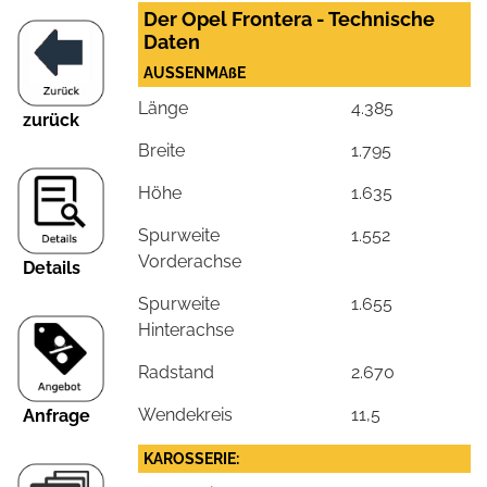
Der Opel Frontera - Technische
Daten
AUSSENMAßE
Länge
4.385
zurück
Breite
1.795
Höhe
1.635
Spurweite
1.552
Vorderachse
Details
Spurweite
1.655
Hinterachse
Radstand
2.670
Wendekreis
11,5
Anfrage
KAROSSERIE: