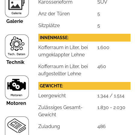
Karosserieform
SUV
Anz der Türen
5
Galerie
Sitzplätze
5
INNENMASSE:
Kofferraum in Liter, bei
1.600
umgeklappter Lehne
Technik
Kofferraum in Liter, bei
460
aufgestellter Lehne
GEWICHTE:
Leergewicht
1.344 / 1.514
Motoren
Zulässiges Gesamt-
1.830 - 2.030
Gewicht
Zuladung
486