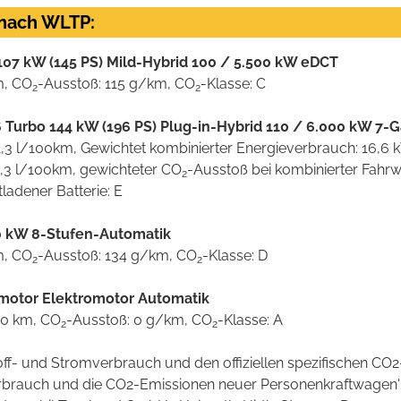
 nach WLTP:
 107 kW (145 PS) Mild-Hybrid 100 / 5.500 kW eDCT
m, CO
-Ausstoß: 115 g/km, CO
-Klasse: C
2
2
.6 Turbo 144 kW (196 PS) Plug-in-Hybrid 110 / 6.000 kW 7
 1,3 l/100km, Gewichtet kombinierter Energieverbrauch: 16,
 6,3 l/100km, gewichteter CO
-Ausstoß bei kombinierter Fahr
2
tladener Batterie: E
750 kW 8-Stufen-Automatik
m, CO
-Ausstoß: 134 g/km, CO
-Klasse: D
2
2
romotor Elektromotor Automatik
00 km, CO
-Ausstoß: 0 g/km, CO
-Klasse: A
2
2
stoff- und Stromverbrauch und den offiziellen spezifischen 
verbrauch und die CO2-Emissionen neuer Personenkraftwagen