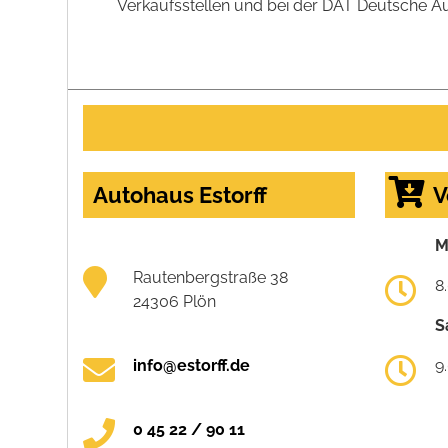
Verkaufsstellen und bei der DAT Deutsche Aut
Autohaus Estorff
V
M
Rautenbergstraße 38
8
24306 Plön
S
info@estorff.de
9
0 45 22 / 90 11