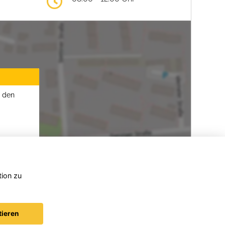
u den
tion zu
tieren