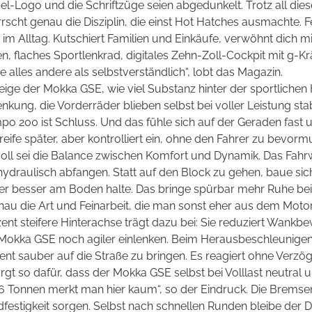
pel-Logo und die Schriftzüge seien abgedunkelt. Trotz all diese
scht genau die Disziplin, die einst Hot Hatches ausmachte. F
m Alltag. Kutschiert Familien und Einkäufe, verwöhnt dich mi
en, flaches Sportlenkrad, digitales Zehn-Zoll-Cockpit mit g-K
se alles andere als selbstverständlich“, lobt das Magazin.
eige der Mokka GSE, wie viel Substanz hinter der sportlichen
Lenkung, die Vorderräder blieben selbst bei voller Leistung sta
o 200 ist Schluss. Und das fühle sich auf der Geraden fast u
eife später, aber kontrolliert ein, ohne den Fahrer zu bevor
oll sei die Balance zwischen Komfort und Dynamik. Das Fah
draulisch abfangen. Statt auf den Block zu gehen, baue sich
er besser am Boden halte. Das bringe spürbar mehr Ruhe bei 
nau die Art und Feinarbeit, die man sonst eher aus dem Moto
nt steifere Hinterachse trägt dazu bei: Sie reduziert Wankbe
Mokka GSE noch agiler einlenken. Beim Herausbeschleunigen h
 sauber auf die Straße zu bringen. Es reagiert ohne Verzöge
gt so dafür, dass der Mokka GSE selbst bei Volllast neutral u
 1,6 Tonnen merkt man hier kaum“, so der Eindruck. Die Brems
festigkeit sorgen. Selbst nach schnellen Runden bleibe der D