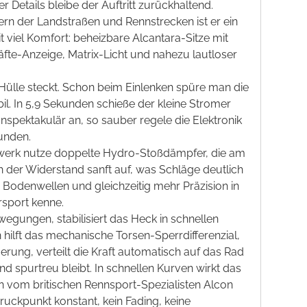
r Details bleibe der Auftritt zurückhaltend.
ern der Landstraßen und Rennstrecken ist er ein
t viel Komfort: beheizbare Alcantara-Sitze mit
räfte-Anzeige, Matrix-Licht und nahezu
l
autloser
 Hülle steckt. Schon beim Einlenken spüre man die
bil. In 5,9 Sekunden schieße der kleine Stromer
nspektakulär an, so sauber regele die Elektronik
munden.
rwerk nutze doppelte Hydro-Stoßdämpfer, die am
 der Widerstand sanft auf, was Schläge deutlich
Bodenwellen und gleichzeitig mehr Präzision in
rsport kenne.
wegungen, stabilisiert das Heck in schnellen
ilft das mechanische Torsen-Sperrdifferenzial,
rung, verteilt die Kraft automatisch auf das Rad
nd spurtreu bleibt. In schnellen Kurven wirkt das
en vom britischen Rennsport-Spezialisten Alcon
ruckpunkt konstant, kein Fading, keine