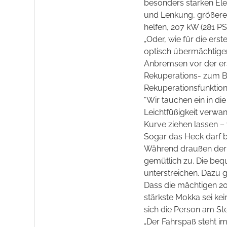
besonders starken Ele
und Lenkung, größere
helfen, 207 kW (281 P
„Oder, wie für die ers
optisch übermächtigen 
Anbremsen vor der ers
Rekuperations- zum B
Rekuperationsfunktion
"Wir tauchen ein in d
Leichtfüßigkeit verwa
Kurve ziehen lassen – 
Sogar das Heck darf b
Während draußen der 
gemütlich zu. Die be
unterstreichen. Dazu 
Dass die mächtigen 20-
stärkste Mokka sei ke
sich die Person am Ste
„Der Fahrspaß steht i