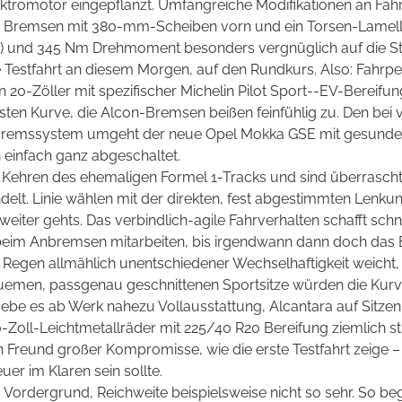
ktromotor eingepflanzt. Umfangreiche Modifikationen an Fah
 Bremsen mit 380-mm-Scheiben vorn und ein Torsen-Lamellen
S) und 345 Nm Drehmoment besonders vergnüglich auf die St
te Testfahrt an diesem Morgen, auf den Rundkurs. Also: Fahrp
20-Zöller mit spezifischer Michelin Pilot Sport--EV-Bereifun
ten Kurve, die Alcon-Bremsen beißen feinfühlig zu. Den bei
remssystem umgeht der neue Opel Mokka GSE mit gesundem
 einfach ganz abgeschaltet.
ie Kehren des ehemaligen Formel 1-Tracks und sind überrascht
ndelt. Linie wählen mit der direkten, fest abgestimmten Lenk
weiter gehts. Das verbindlich-agile Fahrverhalten schafft schn
eim Anbremsen mitarbeiten, bis irgendwann dann doch das ESP
Regen allmählich unentschiedener Wechselhaftigkeit weicht
quemen, passgenau geschnittenen Sportsitze würden die Kurv
gebe es ab Werk nahezu Vollausstattung, Alcantara auf Sitz
Zoll-Leichtmetallräder mit 225/40 R20 Bereifung ziemlich stra
in Freund großer Kompromisse, wie die erste Testfahrt zeige –
uer im Klaren sein sollte.
m Vordergrund, Reichweite beispielsweise nicht so sehr. So 