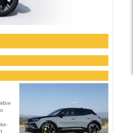
aktive
00
kka-
d