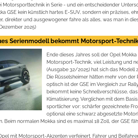
i Motorsporttechnik in Serie - und ein entscheidender Unte
a GSE kein künstlich hartes E-SUV, sondern ein präzises, ehr
, direkter und ausgewogener fahre als alles, was man in dies
, Dezember 2025)
ues Serienmodell bekommt Motorsport-Techni
Ende dieses Jahres soll der Opel Mokka
Motorsport-Technik, viel Leistung und n
(Ausgabe 32/2025) hat sich das Modell
Die Rüsselsheimer hätten mehr von der 
optisch ist der GSE im Vergleich zur Ral
bekommt keine Schnellverschlüsse, das 
Klimatisierung. Verglichen mit dem Bas
sportlicher vor: schärfer gezeichnete Fr
optional eine schwarz abgesetzte Mot
en. Beim normalen Mokka sind es maximal 18 Zoll, der GSE fäh
el mit Motorsport-Akzenten verfeinert. Fahrer und Beifahrer