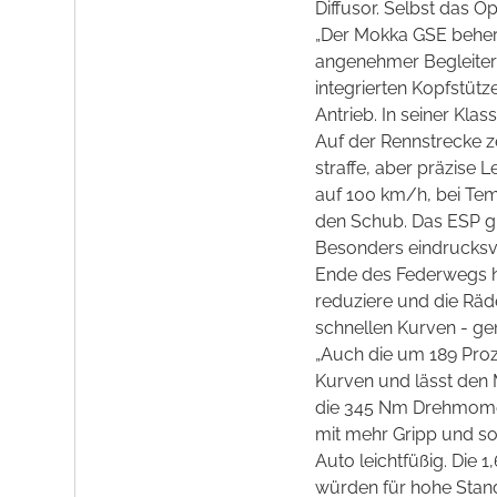
Diffusor. Selbst das O
„Der Mokka GSE beherr
angenehmer Begleiter i
integrierten Kopfstütz
Antrieb. In seiner Klas
Auf der Rennstrecke z
straffe, aber präzise 
auf 100 km/h, bei Temp
den Schub. Das ESP gr
Besonders eindrucksv
Ende des Federwegs hy
reduziere und die Räd
schnellen Kurven - ge
„Auch die um 189 Proze
Kurven und lässt den 
die 345 Nm Drehmoment
mit mehr Gripp und sor
Auto leichtfüßig. Die
würden für hohe Stand