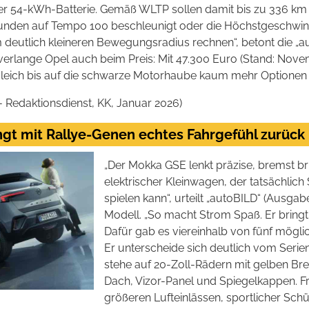
ner 54-kWh-Batterie. Gemäß WLTP sollen damit bis zu 336 km 
nden auf Tempo 100 beschleunigt oder die Höchstgeschwin
deutlich kleineren Bewegungsradius rechnen“, betont die „au
erlange Opel auch beim Preis: Mit 47.300 Euro (Stand: Nove
leich bis auf die schwarze Motorhaube kaum mehr Optionen 
- Redaktionsdienst, KK, Januar 2026)
ngt mit Rallye-Genen echtes Fahrgefühl zurück
„Der Mokka GSE lenkt präzise, bremst br
elektrischer Kleinwagen, der tatsächlic
spielen kann“, urteilt „autoBILD“ (Ausg
Modell. „So macht Strom Spaß. Er bringt
Dafür gab es viereinhalb von fünf mögli
Er unterscheide sich deutlich vom Serien
stehe auf 20-Zoll-Rädern mit gelben Bre
Dach, Vizor-Panel und Spiegelkappen. F
größeren Lufteinlässen, sportlicher S