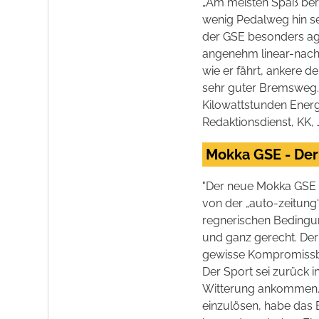
„Am meisten Spaß bere
wenig Pedalweg hin se
der GSE besonders agi
angenehm linear-nach
wie er fährt, ankere d
sehr guter Bremsweg. 
Kilowattstunden Energ
Redaktionsdienst, KK, 
Mokka GSE - Der
"Der neue Mokka GSE w
von der „auto-zeitung
regnerischen Bedingu
und ganz gerecht. Der
gewisse Kompromissbe
Der Sport sei zurück i
Witterung ankommen. 
einzulösen, habe das