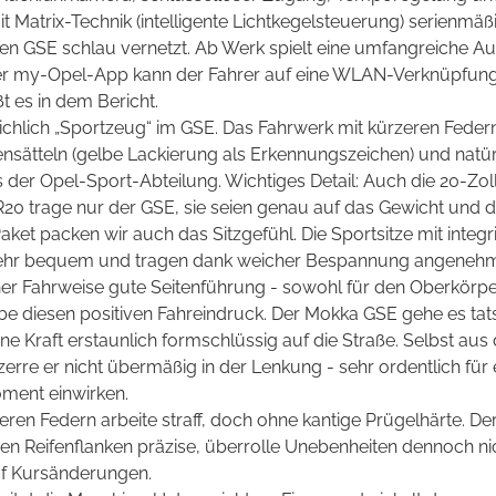
t Matrix-Technik (intelligente Lichtkegelsteuerung) serienmäßi
 den GSE schlau vernetzt. Ab Werk spielt eine umfangreiche A
er my-Opel-App kann der Fahrer auf eine WLAN-Verknüpfung
ßt es in dem Bericht.
ichlich „Sportzeug“ im GSE. Das Fahrwerk mit kürzeren Fede
nsätteln
(gelbe Lackierung als Erkennungszeichen) und natür
 der Opel-Sport-Abteilung. Wichtiges Detail: Auch die 20-Zol
R20 trage nur der GSE, sie seien genau auf das Gewicht und
Paket packen wir auch das Sitzgefühl. Die Sportsitze mit inte
ehr bequem und tragen dank weicher Bespannung angenehm, a
er Fahrweise gute Seitenführung - sowohl für den Oberkörper
 diesen positiven Fahreindruck. Der Mokka GSE gehe es tat
 seine Kraft erstaunlich formschlüssig auf die Straße. Selbst a
rre er nicht übermäßig in der Lenkung - sehr ordentlich für 
ent einwirken.
eren Federn arbeite straff, doch ohne kantige Prügelhärte. 
ren Reifenflanken präzise, überrolle Unebenheiten dennoch ni
auf Kursänderungen.