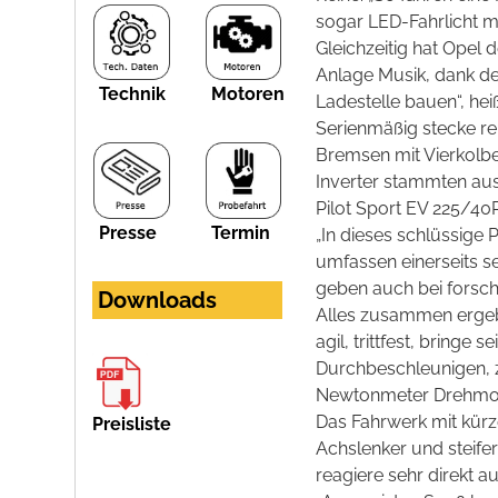
sogar LED-Fahrlicht mi
Gleichzeitig hat Opel
Anlage Musik, dank d
Technik
Motoren
Ladestelle bauen“, hei
Serienmäßig stecke re
Bremsen mit Vierkolbe
Inverter stammten aus
Pilot Sport EV 225/40
Presse
Termin
„In dieses schlüssige 
umfassen einerseits s
geben auch bei forsch
Downloads
Alles zusammen ergebe
agil, trittfest, bringe
Durchbeschleunigen, ze
Newtonmeter Drehmom
Das Fahrwerk mit kürz
Preisliste
Achslenker und steife
reagiere sehr direkt 