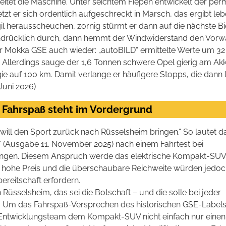
itet die Maschine. Unter seichtem Fiepen entwickelt der per
tzt er sich ordentlich aufgeschreckt in Marsch, das ergibt le
l herausscheuchen, zornig stürmt er dann auf die nächste B
drücklich durch, dann hemmt der Windwiderstand den Vorwärt
er Mokka GSE auch wieder: „autoBILD“ ermittelte Werte um 32 M
Allerdings sauge der 1,6 Tonnen schwere Opel gierig am Akk
ie auf 100 km. Damit verlange er häufigere Stopps, die dann 
Juni 2026)
 Fahrspaß steht im Vordergrund
ill den Sport zurück nach Rüsselsheim bringen.“ So lautet da
“ (Ausgabe 11. November 2025) nach einem Fahrtest bei
ngen. Diesem Anspruch werde das elektrische Kompakt-SUV 
 hohe Preis und die überschaubare Reichweite würden jedoc
reitschaft erfordern.
n Rüsselsheim, das sei die Botschaft – und die solle bei jeder
Um das Fahrspaß-Versprechen des historischen GSE-Label
 Entwicklungsteam dem Kompakt-SUV nicht einfach nur einen