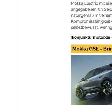
Mokka Electric mit ei
angegebenen 5,9 Seku
naturgemäß mit einem 
Kompromissfähigkeit v
selbstbewusst, wenng
(
konjunkturmotor.de
Mokka GSE - Bri