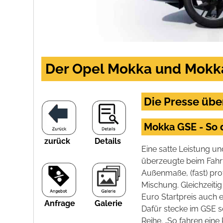
Der Opel Mokka und Mokka-
Die Presse üb
Mokka GSE - So 
zurück
Details
Eine satte Leistung 
überzeugte beim Fahr
Außenmaße,
(fast) pr
Mischung. Gleichzeitig
Euro Startpreis auch e
Anfrage
Galerie
Dafür stecke im GSE s
Reihe. „So fahren ei