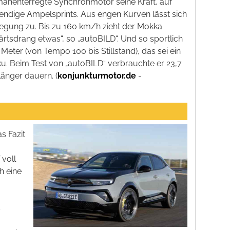
manenterregte Synchronmotor seine Kraft, auf
bendige Ampelsprints. Aus engen Kurven lässt sich
iegung zu. Bis zu 160 km/h zieht der Mokka
sdrang etwas“, so „autoBILD“. Und so sportlich
eter (von Tempo 100 bis Stillstand), das sei ein
u. Beim Test von „autoBILD“ verbrauchte er 23,7
länger dauern. (
konjunkturmotor.de
-
s Fazit
voll
h eine
s