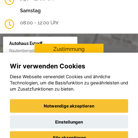
Samstag
08:00 - 12:00 Uhr
Autohaus Estorff
Zustimmung
Rautenbergstraße 38, 24306 Plön
erforderlich
Wir verwenden Cookies
Für die Aktivierung der
Karten- und
Diese Webseite verwendet Cookies und ähnliche
Navigationsdienste ist Ihre
Technologien, um die Basisfunktion zu gewährleisten und
Zustimmung zu den
um Zusatzfunktionen zu bieten.
Datenschutzrichtlinien vom
Drittanbieter Google LLC
erforderlich.
Notwendige akzeptieren
Zustimmen und
aktivieren
Einstellungen
Alle akzeptieren